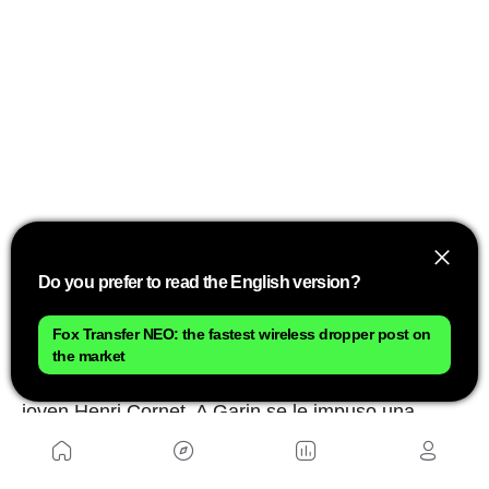
Pero, entonces, llegó
el primer escándalo de la
Do you prefer to read the English version?
historia del Tour.
Los cuatro primeros
clasificados fueron desposeídos por,
Fox Transfer NEO: the fastest wireless dropper post on
supuestamente, utilizar coches para cubrir
the market
parte del recorrido
, y el título pasa al quinto, el
joven Henri Cornet. A Garin se le impuso una
sanción de 2 años sin competir, y en ese momento
decidió retirarse del ciclismo profesional. Nunca