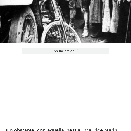
Anúnciate aquí
No obstante, con aquella 'bestia', Maurice Garin,