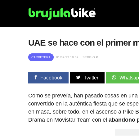
UAE se hace con el primer ma
CARRETERA
01/07/23 18:09
SERGIO P.
Facebook
Twitter
Whatsa
Como se preveía, han pasado cosas en una p
convertido en la auténtica fiesta que se es
en masa, sobre todo, en el ascenso a Pike 
Drama en Movistar Team con el
abandono p