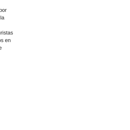
por
la
ristas
os en
e