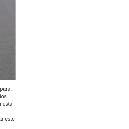
 para,
los
n esta
ar este