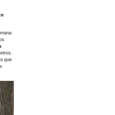
ce
semana
os
a
etros.
as que
a