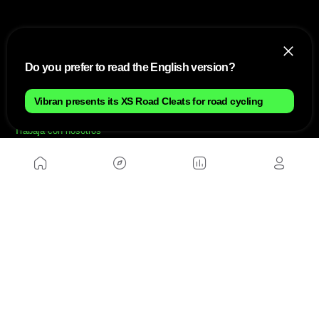
NOSOTROS
Mapa del sitio
Do you prefer to read the English version?
Aviso Legal
Anúnciate con nosotros
Política de cookies
Vibran presents its XS Road Cleats for road cycling
Política de privacidad
Contacto
Trabaja con nosotros
WEBS AMIGAS
MusickMag
SÍGUENOS
Suscríbete a nuestro newsletter
Enviar