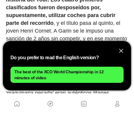
clasificados fueron desposeídos por,
supuestamente, utilizar coches para cubrir
parte del recorrido
, y el título pasa al quinto, el
joven Henri Cornet. A Garin se le impuso una
sanción de 2 años sin competir, y en ese momento
decidió retirarse del ciclismo profesional. Nunca
sabremos si aquello fue justo o no, aunque él
Do you prefer to read the English version?
siempre defendió su inocencia. Lo que está claro
es que, por encima de cualquier consideración
The best of the XCO World Championship in 12
deportiva, aquellos hombres que recorrían
minutes of video
distancias imposibles tirando con sus piernas de
'maquinaria pesada' eran auténticos titanes.