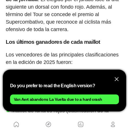
siguiente un dorsal con fondo rojo. Además, al
término del Tour se concede el premio al
Supercombativo, que reconoce al ciclista más
ofensivo de toda la carrera.
Los últimos ganadores de cada maillot
Los vencedores de las principales clasificaciones
en la edición de 2025 fueron:
Maillot amarillo (clasificación general): Tadej
Pogacar
Do you prefer to read the English version?
Maillot verde (clasificación por puntos):
Van Aert abandons La Vuelta due to a hard crash
Jonathan Milan
Maillot de lunares rojos (clasificación de la
montaña): Richard Carapaz
Maillot blanco (mejor joven): Remco Evenepoel