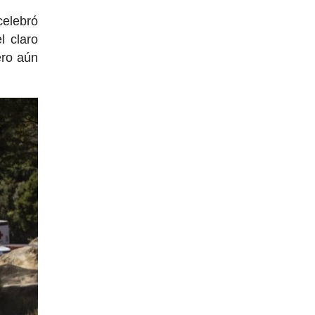
celebró
l claro
ero aún