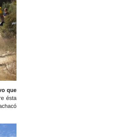
uvo que
re ésta
 achacó