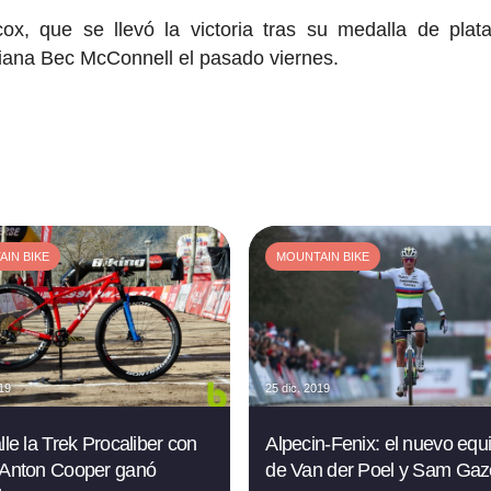
cox, que se llevó la victoria tras su medalla de plat
liana Bec McConnell el pasado viernes.
IN BIKE
MOUNTAIN BIKE
019
25 dic. 2019
lle la Trek Procaliber con
Alpecin-Fenix: el nuevo equ
 Anton Cooper ganó
de Van der Poel y Sam Gaz