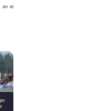
a en el
ipo
e