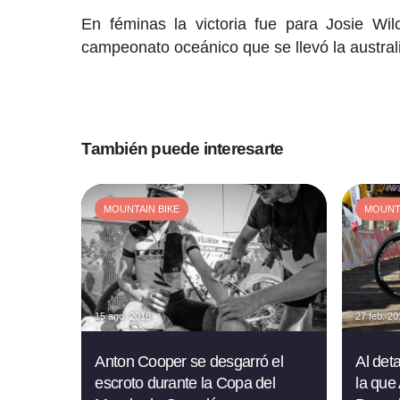
En féminas la victoria fue para Josie Wil
campeonato oceánico que se llevó la austra
También puede interesarte
MOUNTAIN BIKE
MOUNTA
15 ago. 2018
27 feb. 2
Anton Cooper se desgarró el
Al deta
escroto durante la Copa del
la que