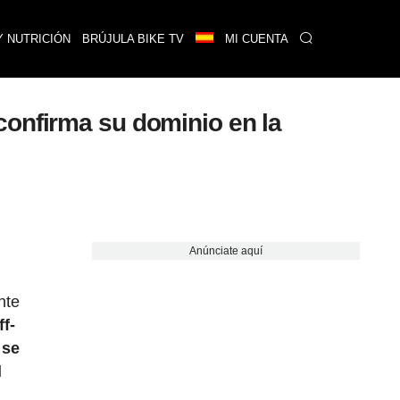
Y NUTRICIÓN
BRÚJULA BIKE TV
MI CUENTA
confirma su dominio en la
Anúnciate aquí
nte
ff-
 se
l