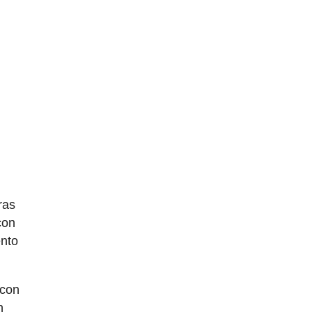
ras
con
ento
 con
n