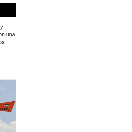
 y
con una
os