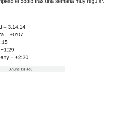
pletó el podio tras una semana muy regular.
d – 3:14:14
ta – +0:07
:15
 +1:29
any – +2:20
Anúnciate aquí