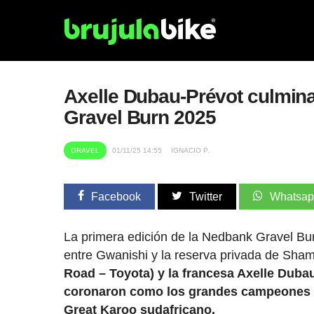
Axelle Dubau-Prévot culmina
Gravel Burn 2025
GRAVEL
01/11/25 14:55
IGNACIO P.
Facebook
Twitter
Whatsa
La primera edición de la Nedbank Gravel Bur
entre Gwanishi y la reserva privada de Sha
Road – Toyota) y la francesa Axelle Dubau
coronaron como los grandes campeones tra
Great Karoo sudafricano.