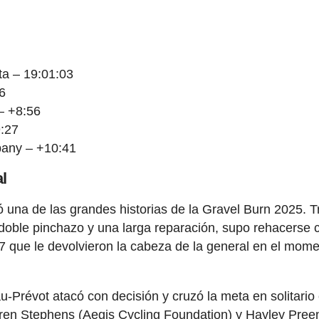
ta – 19:01:03
6
– +8:56
:27
any – +10:41
l
 una de las grandes historias de la Gravel Burn 2025. T
 doble pinchazo y una larga reparación, supo rehacerse 
 7 que le devolvieron la cabeza de la general en el mom
au-Prévot atacó con decisión y cruzó la meta en solitario
ren Stephens (Aegis Cycling Foundation) y Hayley Pree