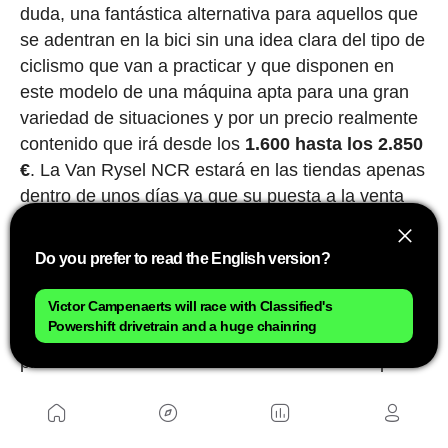
duda, una fantástica alternativa para aquellos que
se adentran en la bici sin una idea clara del tipo de
ciclismo que van a practicar y que disponen en
este modelo de una máquina apta para una gran
variedad de situaciones y por un precio realmente
contenido que irá desde los
1.600 hasta los 2.850
€
. La Van Rysel NCR estará en las tiendas apenas
dentro de unos días ya que su puesta a la venta
está prevista para el mes de marzo.
Do you prefer to read the English version?
Visión de futuro
Victor Campenaerts will race with Classified's
La última bici que se pudo ver en el salón
Powershift drivetrain and a huge chainring
Velofollies no es un modelo que vaya a estar
próximamente en las tiendas sino una Concept
Bike en la que Van Rysel
ha explorado algunas
nuevas tecnologías
que, quién sabe, es posible
que en un futuro lleguen a aplicarse a la