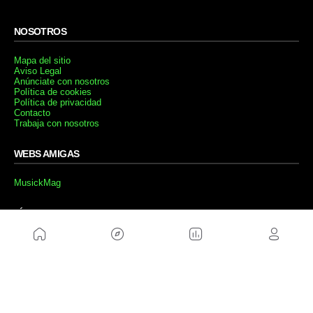
NOSOTROS
Mapa del sitio
Aviso Legal
Anúnciate con nosotros
Política de cookies
Política de privacidad
Contacto
Trabaja con nosotros
WEBS AMIGAS
MusickMag
SÍGUENOS
Suscríbete a nuestro newsletter
Enviar