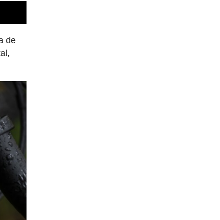
a de
al,