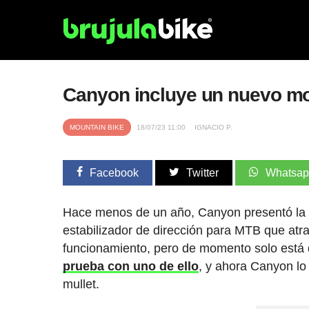
Canyon incluye un nuevo mod
MOUNTAIN BIKE
18/07/23 11:00
IGNACIO P.
Facebook
Twitter
Whatsa
Hace menos de un año, Canyon presentó l
estabilizador de dirección para MTB que atr
funcionamiento, pero de momento solo está
prueba con uno de ello
, y ahora Canyon lo
mullet.