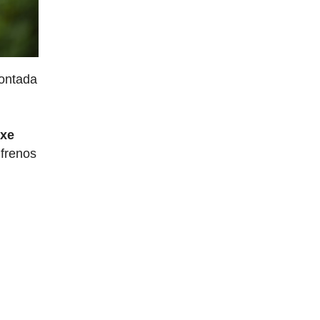
ntada
uxe
 frenos