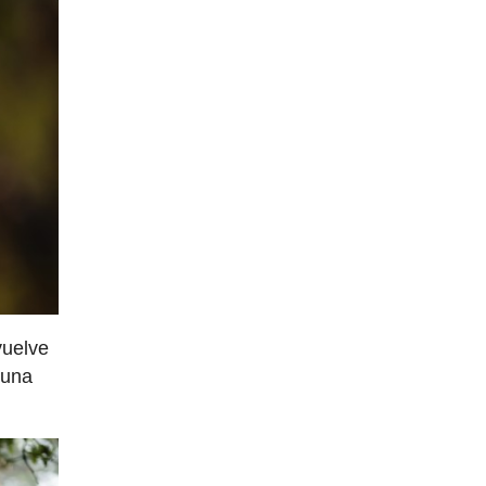
vuelve
 una