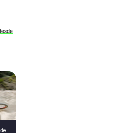
 desde
 de