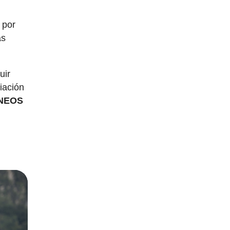
s
 por
as
uir
iación
INEOS