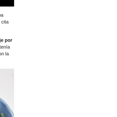
ba
cita
je por
tenía
on la