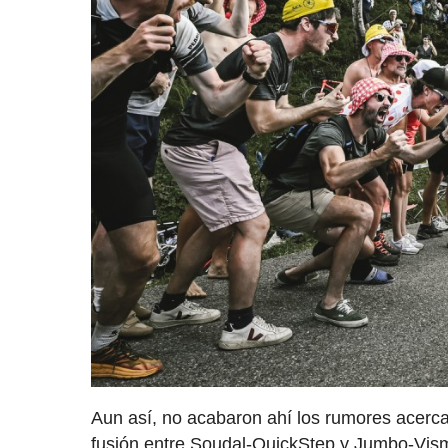
Aun así, no acabaron ahí los rumores acerca 
fusión entre Soudal-QuickStep y Jumbo-Vism