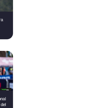
ra
onal
 del