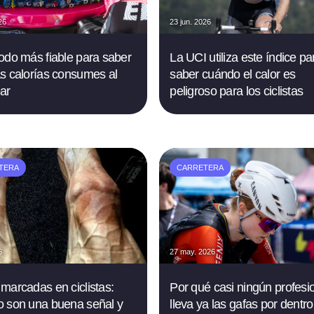
26
23 jun. 2026
odo más fiable para saber
La UCI utiliza este índice pa
s calorías consumes al
saber cuándo el calor es
ar
peligroso para los ciclistas
TERA
CARRETERA
6
27 may. 2026
marcadas en ciclistas:
Por qué casi ningún profesi
 son una buena señal y
lleva ya las gafas por dentro