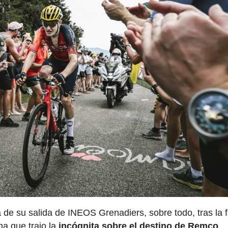
de su salida de INEOS Grenadiers, sobre todo, tras la f
a que trajo la
incógnita sobre el destino de Remco