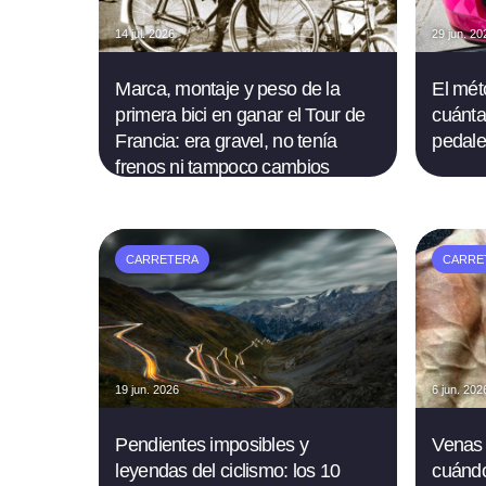
14 jul. 2026
29 jun. 20
Marca, montaje y peso de la
El mét
primera bici en ganar el Tour de
cuánta
Francia: era gravel, no tenía
pedale
frenos ni tampoco cambios
CARRETERA
CARRE
19 jun. 2026
6 jun. 202
Pendientes imposibles y
Venas 
leyendas del ciclismo: los 10
cuándo