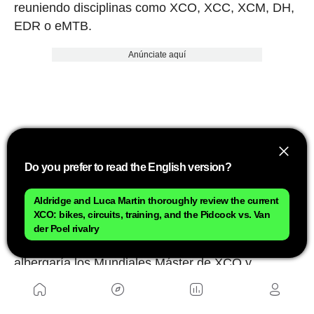
reuniendo disciplinas como XCO, XCC, XCM, DH,
EDR o eMTB.
Anúnciate aquí
Do you prefer to read the English version?
Aldridge and Luca Martin thoroughly review the current
XCO: bikes, circuits, training, and the Pidcock vs. Van
der Poel rivalry
Antes, entre el 17 y el 21 de marzo, Chile
albergaría los Mundiales Máster de XCO y
descenso en Nevados de Chillán.
Por su parte, los Campeonatos de Europa de