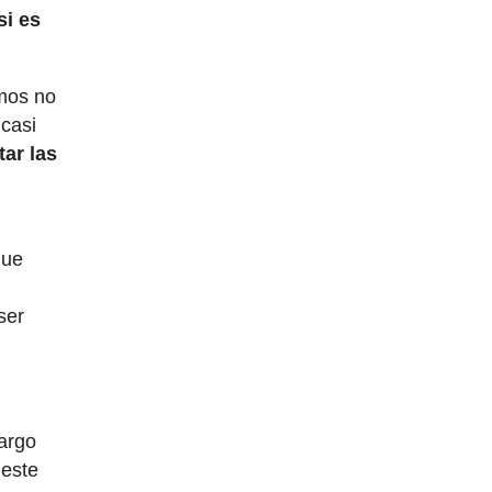
si es
emos no
casi
ar las
que
ser
bargo
 este