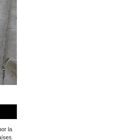
or la
aíses