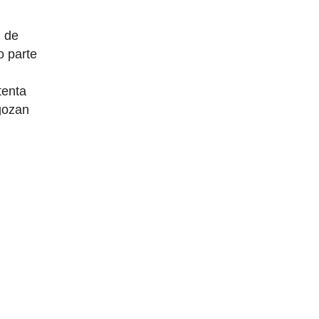
n de
o parte
tenta
 gozan