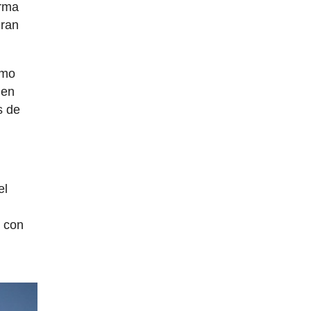
rma
gran
omo
 en
s de
el
e con