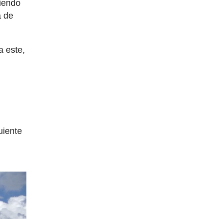
iendo
a de
a este,
uiente