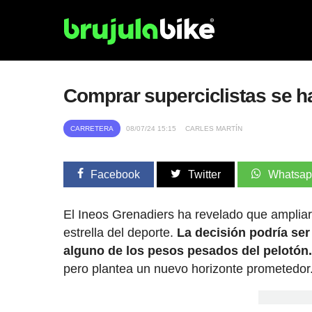
Comprar superciclistas se ha
CARRETERA
08/07/24 15:15
CARLES MARTÍN
Facebook
Twitter
Whatsa
El Ineos Grenadiers ha revelado que ampliar
estrella del deporte.
La decisión podría ser 
alguno de los pesos pesados del pelotón
pero plantea un nuevo horizonte prometedor