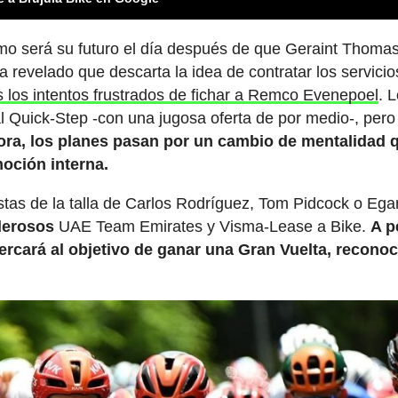
mo será su futuro el día después de que Geraint Thoma
ha revelado que descarta la idea de contratar los servici
s los intentos frustrados de fichar a Remco Evenepoel
. 
al Quick-Step -con una jugosa oferta de por medio-, pero
ra, los planes pasan por un cambio de mentalidad 
moción interna.
istas de la talla de Carlos Rodríguez, Tom Pidcock o Ega
derosos
UAE Team Emirates y Visma-Lease a Bike.
A p
cercará al objetivo de ganar una Gran Vuelta, recono