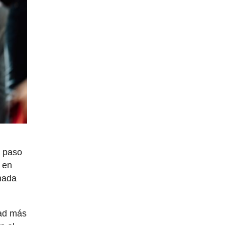
u
o paso
e en
onada
dad más