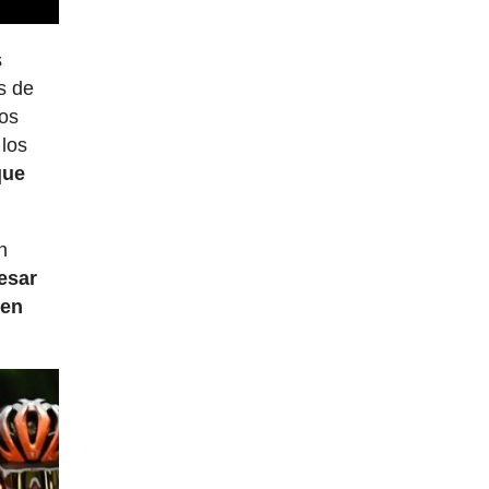
s
os de
Los
 los
que
n
esar
cen