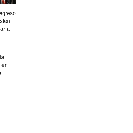
regreso
isten
ar a
la
e en
a