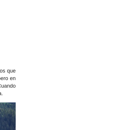
los que
pero en
 Cuando
a.