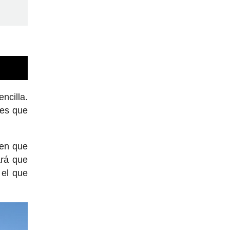
ncilla.
res que
ien que
ará que
el que