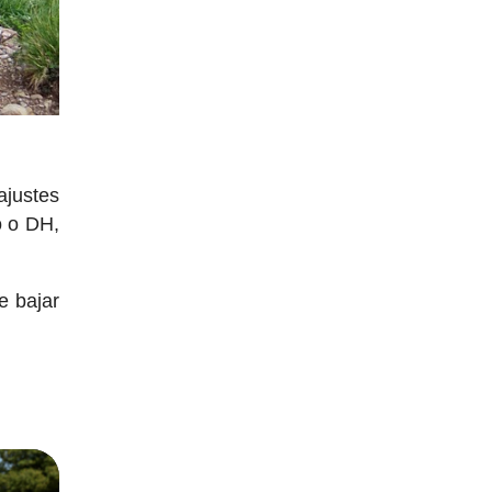
ajustes
o o DH,
e bajar