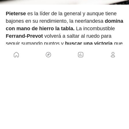
Pieterse
es la líder de la general y aunque tiene
bajones en su rendimiento, la neerlandesa
domina
con mano de hierro la tabla.
La incombustible
Ferrand-Prevot
volverá a saltar al ruedo para
seguir sumando puntos y
buscar una victoria
que
se le resiste esta temporada.
Las estadounidenses
Gibson y Batten
tendrán un
punto extra de motivación al correr en casa; en
especial
Haley,
que
volverá a correr en su tierra
tras el mal trago que pasó al estar varios meses
apartada de la competición por una
conmoción
cerebral.