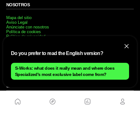
NOSOTROS
Mapa del sitio
Aviso Legal
Anúnciate con nosotros
Política de cookies
Política de privacidad
Contacto
Trabaja con nosotros
Do you prefer to read the English version?
WEBS AMIGAS
S-Works: what does it really mean and where does
MusickMag
Specialized's most exclusive label come from?
SÍGUENOS
Suscríbete a nuestro newsletter
Enviar