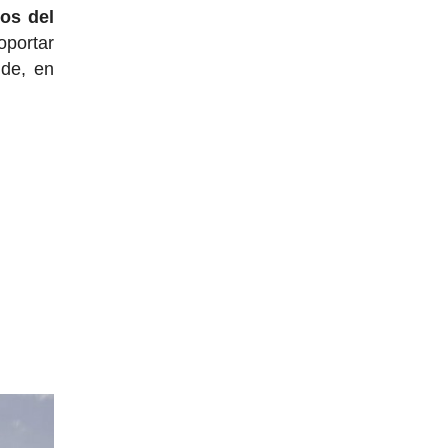
os del
oportar
nde, en