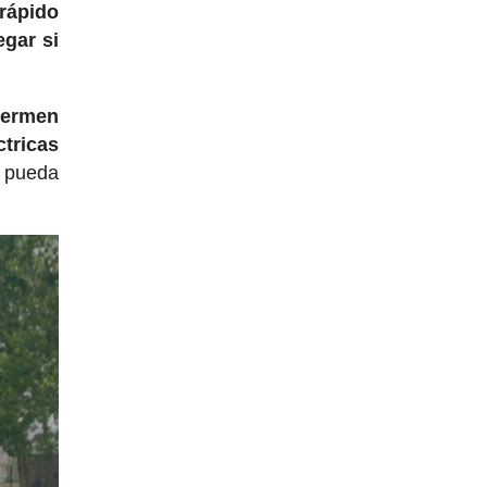
rápido
egar si
germen
ctricas
e pueda