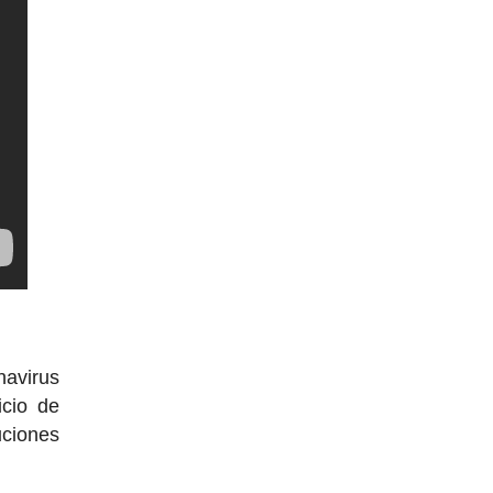
navirus
icio de
uciones