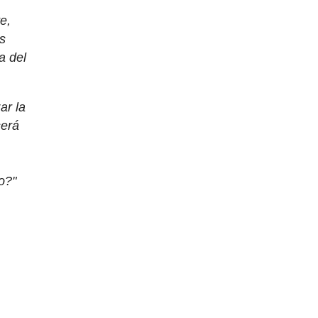
e,
es
a del
ar la
será
s
o?"