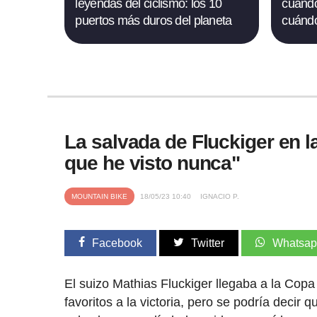
leyendas del ciclismo: los 10
cuándo
puertos más duros del planeta
cuándo
La salvada de Fluckiger en l
que he visto nunca"
MOUNTAIN BIKE
18/05/23 10:40
IGNACIO P.
Facebook
Twitter
Whatsa
El suizo Mathias Fluckiger llegaba a la C
favoritos a la victoria, pero se podría deci