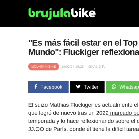
"Es más fácil estar en el To
Mundo": Fluckiger reflexion
MOUNTAIN BIKE
19/02/24 16:28
IGNACIO P.
Facebook
Twitter
Whatsa
El suizo Mathias Fluckiger es actualmente e
que logró de nuevo tras un 2022
marcado por
temporada y lo hace reflexionando sobre el c
JJ.OO de París, donde él tiene la difícil tar