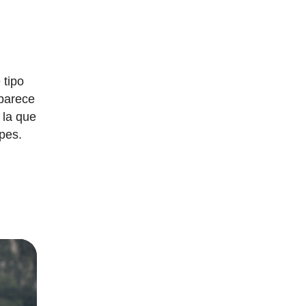
 tipo
 parece
 la que
opes.