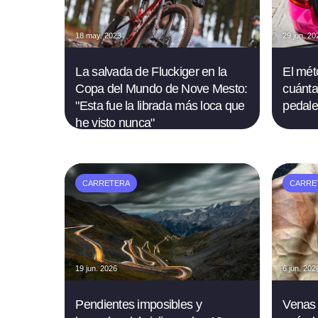
18 may. 2023
29 jun. 20
La salvada de Fluckiger en la
El mét
Copa del Mundo de Nove Mesto:
cuánta
"Esta fue la librada más loca que
pedale
he visto nunca"
CARRETERA
CARRE
19 jun. 2026
6 jun. 202
Pendientes imposibles y
Venas 