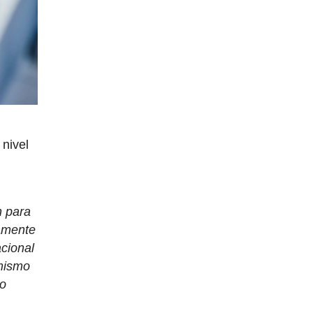
 nivel
l
n para
damente
acional
 mismo
do