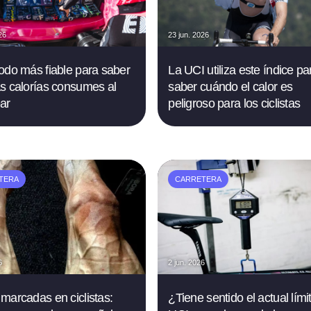
26
23 jun. 2026
odo más fiable para saber
La UCI utiliza este índice pa
s calorías consumes al
saber cuándo el calor es
ar
peligroso para los ciclistas
TERA
CARRETERA
6
2 jun. 2026
marcadas en ciclistas:
¿Tiene sentido el actual lími