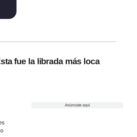
ta fue la librada más loca
Anúnciate aquí
es
mo