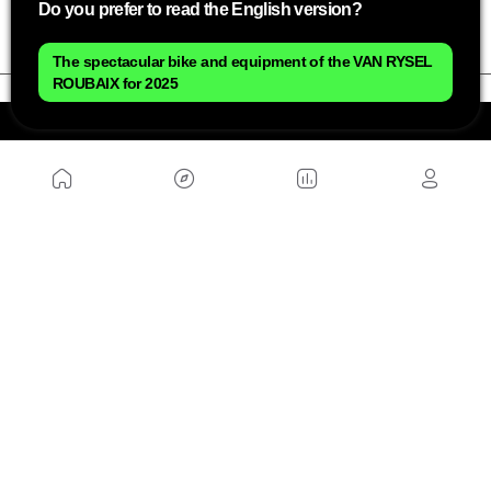
Do you prefer to read the English version?
ciclismo.”
The spectacular bike and equipment of the VAN RYSEL
ROUBAIX for 2025
NOSOTROS
Mapa del sitio
Aviso Legal
Anúnciate con nosotros
Política de cookies
Política de privacidad
Contacto
Trabaja con nosotros
WEBS AMIGAS