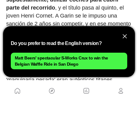
parte del recorrido
, y el título pasa al quinto, el
joven Henri Cornet. A Garin se le impuso una
sanción de 2 años sin competir, y en ese momento
decidió retirarse del ciclismo profesional. Nunca
sabremos si aquello fue justo o no, aunque él
Do you prefer to read the English version?
siempre defendió su inocencia. Lo que está claro
es que, por encima de cualquier consideración
Matt Beers' spectacular S-Works Crux to win the
deportiva, aquellos hombres que recorrían
Belgian Waffle Ride in San Diego
distancias imposibles tirando con sus piernas de
'maquinaria pesada' eran auténticos titanes.