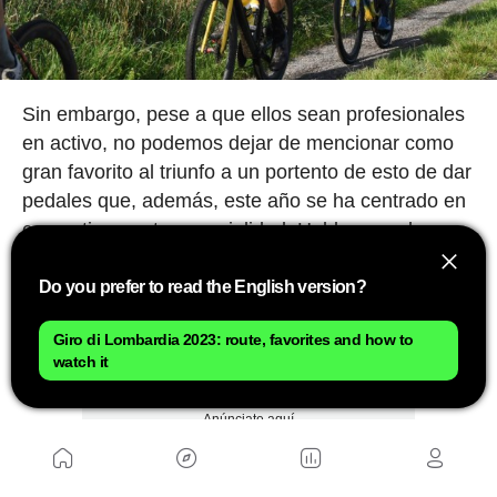
Sin embargo, pese a que ellos sean profesionales
en activo, no podemos dejar de mencionar como
gran favorito al triunfo a un portento de esto de dar
pedales que, además, este año se ha centrado en
competir en esta especialidad. Hablamos, claro
está, de Don
Alejandro Valverde
, quién pese a
retirarse del ciclismo profesional ha seguido
Do you prefer to read the English version?
entrenando y cuidándose como si fuera uno de
Giro di Lombardia 2023: route, favorites and how to
ellos y llega al Veneto con toda la intención de
watch it
imponer su clase.
Anúnciate aquí