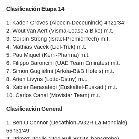
Clasificación Etapa 14
Kaden Groves (Alpecin-Deceuninck) 4h21’34’’
Wout van Aert (Visma-Lease a Bike) m.t.
Corbin Strong (Israel-PremierTech) m.t.
Mathias Vacek (Lidl-Trek) m.t.
Pau Miquel (Kern-Pharma) m.t.
Filippo Baroncini (UAE Team Emirates) m.t.
Simon Guglielmi (Arkéa-B&B Hotels) m.t.
Arien Livyns (Lotto-Dstny) m.t.
Xabier Berasategi (Euskaltel-Euskadi) m.t.
Carlos Canal (Movistar Team) m.t.
Clasificación General
Ben O’Connor (Decathlon-AG2R La Mondiale)
56h31’49’’
Primoz Roglic (Red Bull-BORA-hansgrohe)