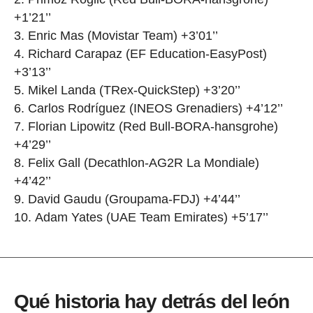
+1’21’’
Enric Mas (Movistar Team) +3’01’’
Richard Carapaz (EF Education-EasyPost)
+3’13’’
Mikel Landa (TRex-QuickStep) +3’20’’
Carlos Rodríguez (INEOS Grenadiers) +4’12’’
Florian Lipowitz (Red Bull-BORA-hansgrohe)
+4’29’’
Felix Gall (Decathlon-AG2R La Mondiale)
+4’42’’
David Gaudu (Groupama-FDJ) +4’44’’
Adam Yates (UAE Team Emirates) +5’17’’
Qué historia hay detrás del león