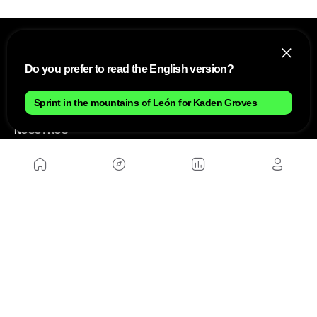
Do you prefer to read the English version?
Sprint in the mountains of León for Kaden Groves
NOSOTROS
Mapa del sitio
Aviso Legal
Anúnciate con nosotros
Política de cookies
Política de privacidad
Contacto
Trabaja con nosotros
WEBS AMIGAS
MusickMag
SÍGUENOS