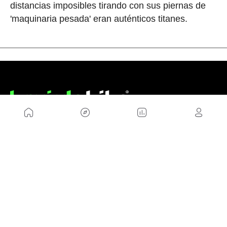
distancias imposibles tirando con sus piernas de
'maquinaria pesada' eran auténticos titanes.
NOSOTROS
Mapa del sitio
Aviso Legal
Anúnciate con nosotros
Política de cookies
Política de privacidad
Contacto
Trabaja con nosotros