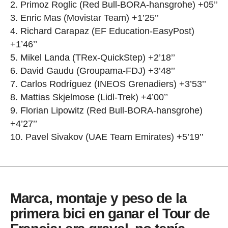
Primoz Roglic (Red Bull-BORA-hansgrohe) +05’’
Enric Mas (Movistar Team) +1’25’’
Richard Carapaz (EF Education-EasyPost)
+1’46’’
Mikel Landa (TRex-QuickStep) +2’18’’
David Gaudu (Groupama-FDJ) +3’48’’
Carlos Rodríguez (INEOS Grenadiers) +3’53’’
Mattias Skjelmose (Lidl-Trek) +4’00’’
Florian Lipowitz (Red Bull-BORA-hansgrohe)
+4’27’’
Pavel Sivakov (UAE Team Emirates) +5’19’’
Marca, montaje y peso de la
primera bici en ganar el Tour de