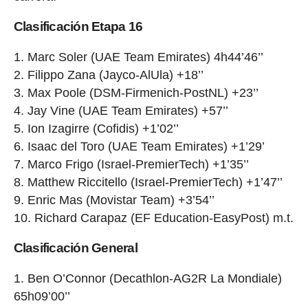
Clasificación Etapa 16
Marc Soler (UAE Team Emirates) 4h44’46’’
Filippo Zana (Jayco-AlUla) +18’’
Max Poole (DSM-Firmenich-PostNL) +23’’
Jay Vine (UAE Team Emirates) +57’’
Ion Izagirre (Cofidis) +1’02’’
Isaac del Toro (UAE Team Emirates) +1’29’
Marco Frigo (Israel-PremierTech) +1’35’’
Matthew Riccitello (Israel-PremierTech) +1’47’’
Enric Mas (Movistar Team) +3’54’’
Richard Carapaz (EF Education-EasyPost) m.t.
Clasificación General
Ben O’Connor (Decathlon-AG2R La Mondiale)
65h09’00’’