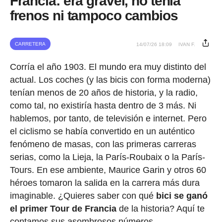
Francia: era gravel, no tenía
frenos ni tampoco cambios
CARRETERA
14/07/26 18:09
IVAN F.
Corría el año 1903. El mundo era muy distinto del
actual. Los coches (y las bicis con forma moderna)
tenían menos de 20 años de historia, y la radio,
como tal, no existiría hasta dentro de 3 más. Ni
hablemos, por tanto, de televisión e internet. Pero
el ciclismo se había convertido en un auténtico
fenómeno de masas, con las primeras carreras
serias, como la Lieja, la París-Roubaix o la París-
Tours. En ese ambiente, Maurice Garin y otros 60
héroes tomaron la salida en la carrera más dura
imaginable. ¿Quieres saber con qué
bici se ganó
el primer Tour de Francia
de la historia? Aquí te
contamos sus asombrosos números.