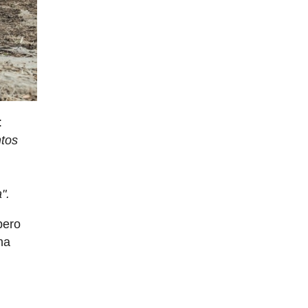
:
ntos
n
".
pero
na