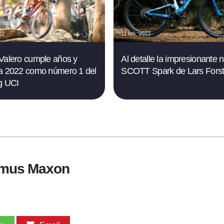
22
11 feb. 2022
Valero cumple años y
Al detalle la impresionante 
a 2022 como número 1 del
SCOTT Spark de Lars Forst
g UCI
homus Maxon