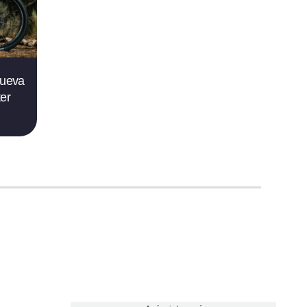
nueva
er