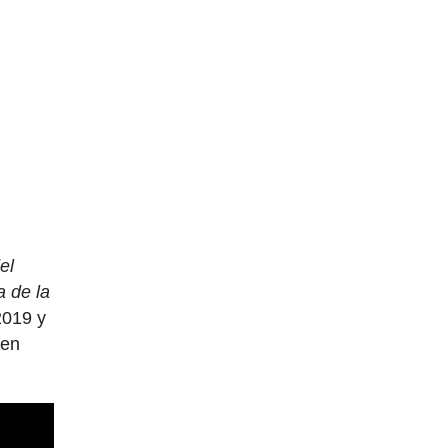
el
a de la
2019 y
 en