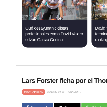
21 ene. 2023
27 dic. 20
Qué desayunan ciclistas
David 
profesionales como David Valero
termin
o Iván García Cortina
rankin
Lars Forster ficha por el T
MOUNTAIN BIKE
28/12/22 09:20
IGNACIO P.