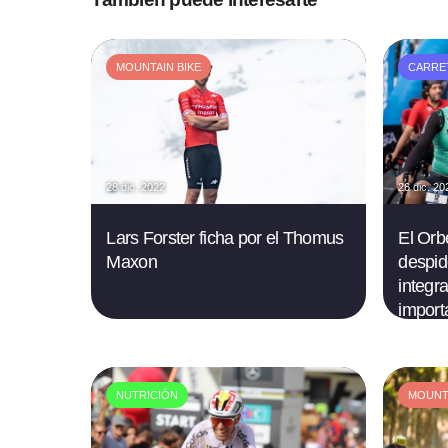
MOUNTAIN BIKE
CARRE
28 dic. 2022
26 dic. 20
Lars Forster ficha por el Thomus
El Orb
Maxon
despid
integr
import
NUTRICIÓN
MOUNTA