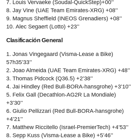
Louis Vervaeke (Soudal-QuickStep)+00’’
Jay Vine (UAE Team Emirates-XRG) +08’’
Magnus Sheffield (INEOS Grenadiers) +08’’
Alec Segaert (Lotto) +23’’
Clasificación General
Jonas Vingegaard (Visma-Lease a Bike)
57h35’33’’
Joao Almeida (UAE Team Emirates-XRG) +48’’
Thomas Pidcock (Q36.5) +2’38’’
Jai Hindley (Red Bull-BORA-hansgrohe) +3’10’’
Felix Gall (Decathlon-AG2R La Mondiale)
+3’30’’
Giulio Pellizzari (Red Bull-BORA-hansgrohe)
+4’21’’
Matthew Riccitello (Israel-PremierTech) +4’53’’
Sepp Kuss (Visma-Lease a Bike) +5’46’’