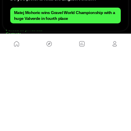
Mapa del sitio
Matej Mohoric wins Gravel World Championship with a
Aviso Legal
huge Valverde in fourth place
Anúnciate con nosotros
Política de cookies
Política de privacidad
Contacto
Trabaja con nosotros
WEBS AMIGAS
MusickMag
SÍGUENOS
Suscríbete a nuestro newsletter
Enviar