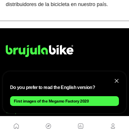
distribuidores de la bicicleta en nuestro país.
NOSOTROS
Mapa del sitio
Do you prefer to read the English version?
Aviso Legal
Anúnciate con nosotros
Política de cookies
First images of the Megamo Factory 2020
Política de privacidad
Contacto
Trabaja con nosotros
WEBS AMIGAS