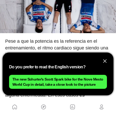
Pese a que la potencia es la referencia en el
entrenamiento, el ritmo cardiaco sigue siendo una
herramienta útil para conocer cómo responde y
asimila el organismo el entrenamiento. Si
Do you prefer to read the English version?
buscamos aumentar la intensidad de potencia y
vemos que las pulsaciones no suben puede ser
The new Schurter's Scott Spark bike for the Nove Mesto
una señal de que no estamos recuperados de la
World Cup in detail, take a close look to the picture
sesión anterior o incluso podamos estar incubando
alguna enfermedad. En esos casos
es
recomendable no forzar y descansar
. En los
últimos tiempos los ciclocomputadores son
capaces de medir también la variabilidad cardíaca