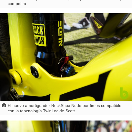
competirá
El nuevo amortiguador RockShox Nude por fin es compatible
con la tencnología TwinLoc de Scott