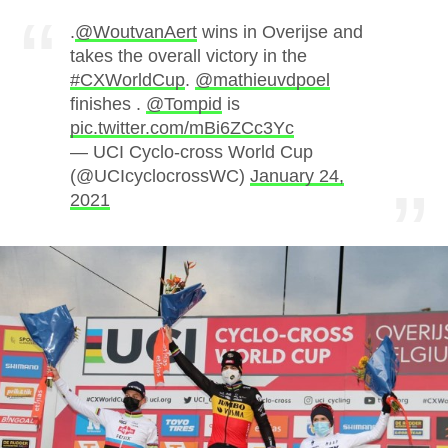
.
@WoutvanAert
wins in Overijse and
takes the overall victory in the
#CXWorldCup
.
@mathieuvdpoel
finishes .
@Tompid
is
pic.twitter.com/mBi6ZCc3Yc
— UCI Cyclo-cross World Cup
(@UCIcyclocrossWC)
January 24,
2021