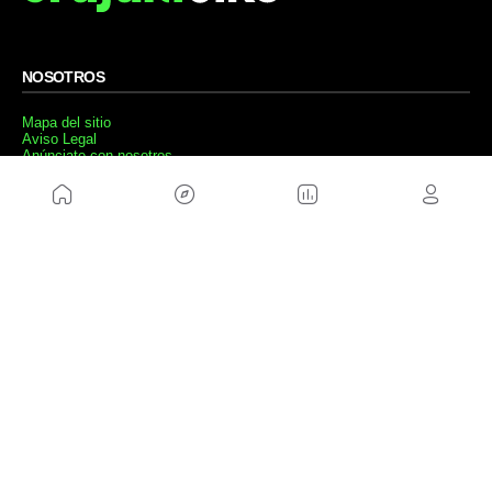
NOSOTROS
Mapa del sitio
Aviso Legal
Anúnciate con nosotros
Política de cookies
Política de privacidad
Contacto
Trabaja con nosotros
WEBS AMIGAS
MusickMag
SÍGUENOS
Suscríbete a nuestro newsletter
Enviar