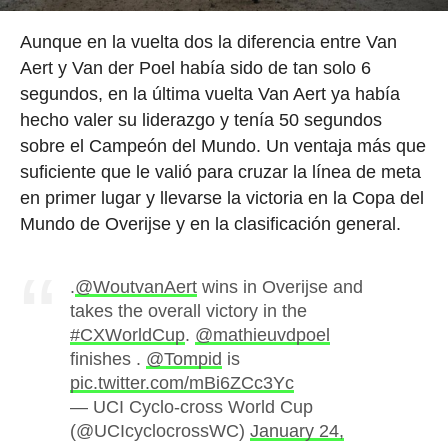
Aunque en la vuelta dos la diferencia entre Van
Aert y Van der Poel había sido de tan solo 6
segundos, en la última vuelta Van Aert ya había
hecho valer su liderazgo y tenía 50 segundos
sobre el Campeón del Mundo. Un ventaja más que
suficiente que le valió para cruzar la línea de meta
en primer lugar y llevarse la victoria en la Copa del
Mundo de Overijse y en la clasificación general.
.
@WoutvanAert
wins in Overijse and
takes the overall victory in the
#CXWorldCup
.
@mathieuvdpoel
finishes .
@Tompid
is
pic.twitter.com/mBi6ZCc3Yc
— UCI Cyclo-cross World Cup
(@UCIcyclocrossWC)
January 24,