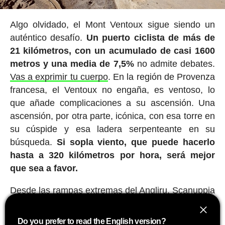
Algo olvidado, el Mont Ventoux sigue siendo un
auténtico desafío.
Un puerto ciclista de más de
21 kilómetros, con un acumulado de casi 1600
metros y una media de 7,5%
no admite debates.
Vas a exprimir tu cuerpo
. En la región de Provenza
francesa, el Ventoux no engaña, es ventoso, lo
que añade complicaciones a su ascensión. Una
ascensión, por otra parte, icónica, con esa torre en
su cúspide y esa ladera serpenteante en su
búsqueda.
Si sopla viento, que puede hacerlo
hasta a 320 kilómetros por hora, será mejor
que sea a favor.
Desde las rampas extremas del Angliru, Scanuppia
o Zoncolan hasta las interminables curvas del
Stelvio y Los Libertadores, cada uno de estos
Do you prefer to read the English version?