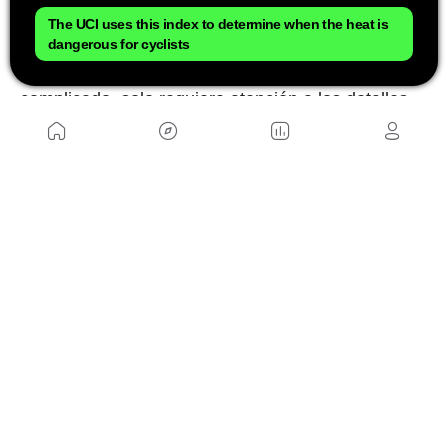
The UCI uses this index to determine when the heat is
Conclusión
dangerous for cyclists
Lavar la ropa de ciclismo correctamente no es
complicado, solo requiere atención a los detalles.
En mi caso, aprendí que lo importante no es
hacerlo “perfecto”, sino hacerlo
con cuidado y
constancia
. Una rutina sencilla (sin suavizantes,
con centrifugado suave y secado al aire) alarga la
vida de las prendas y mantiene el confort en cada
pedaleo.