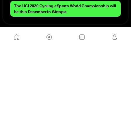
The UCI 2020 Cycling eSports World Championship will
be this December in Watopia
NOSOTROS
Mapa del sitio
Aviso Legal
Anúnciate con nosotros
Política de cookies
Política de privacidad
Contacto
Trabaja con nosotros
WEBS AMIGAS
MusickMag
SÍGUENOS
Suscríbete a nuestro newsletter
Enviar