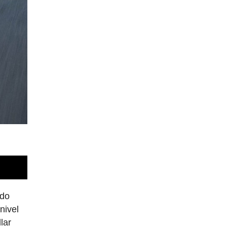
ido
nivel
lar