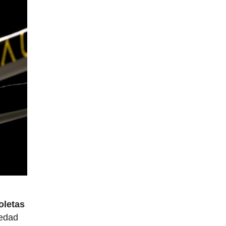
oletas
vedad