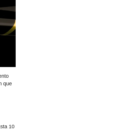
ento
in que
asta 10