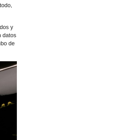
todo,
dos y
n datos
ubo de