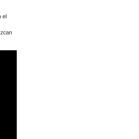
 el
ezcan