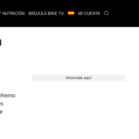
Y NUTRICIÓN
BRÚJULA BIKE TV
MI CUENTA
l
Anúnciate aquí
an Remo
os
ue