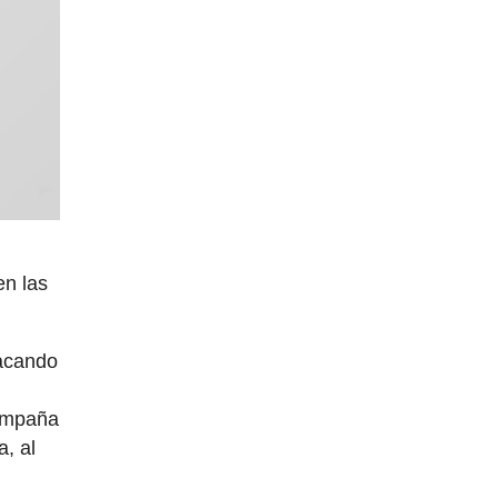
en las
tacando
compaña
, al