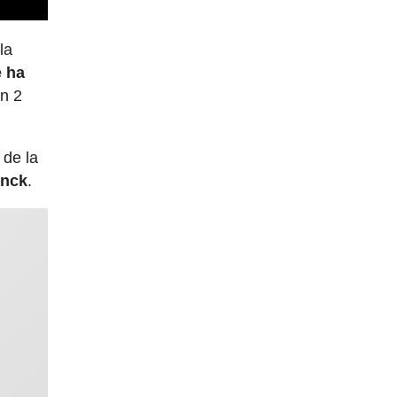
la
 ha
n 2
 de la
inck
.