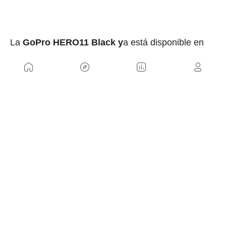
La
GoPro HERO11 Black y
a está disponible en
todo el mundo a un precio de
549,99 € o de
449,98
€ si elegimos la suscripción GoPro. La
HERO11 Black Edición para creadores, una
versión con más extras, también está disponible
en todo el mundo con un precio de 779,99 € o de
659,98 € para suscriptores de GoPro.
Sin embargo, la
HERO11 Black Mini
estará
disponible en GoPro.com a partir del 25 de octubre
por un precio de
449,99 € o de 349,98 €
con
suscripción.
Para obtener más información sobre las nuevas
HERO11 Black de GoPro o comprarlas, puedes