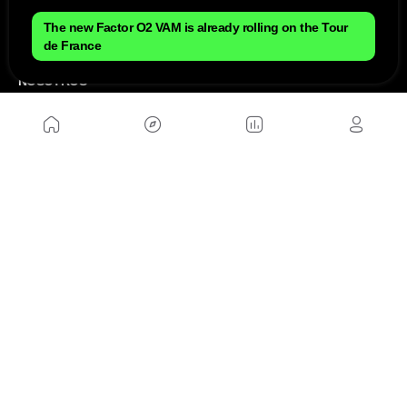
The new Factor O2 VAM is already rolling on the Tour
de France
NOSOTROS
Mapa del sitio
Aviso Legal
Anúnciate con nosotros
Política de cookies
Política de privacidad
Contacto
Trabaja con nosotros
WEBS AMIGAS
MusickMag
SÍGUENOS
Suscríbete a nuestro newsletter
Enviar