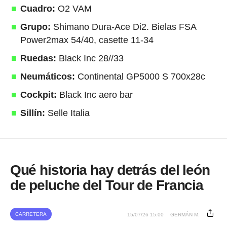
Cuadro:
O2 VAM
Grupo:
Shimano Dura-Ace Di2. Bielas FSA
Power2max 54/40, casette 11-34
Ruedas:
Black Inc 28//33
Neumáticos:
Continental GP5000 S 700x28c
Cockpit:
Black Inc aero bar
Sillín:
Selle Italia
Qué historia hay detrás del león
de peluche del Tour de Francia
CARRETERA
15/07/26 15:00
GERMÁN M.