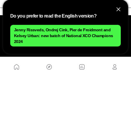
Do you prefer to read the English version?
Jenny Rissveds, Ondrej Cink, Pier de Froidmont and
Kelsey Urban: new batch of National XCO Champions
2024
NOSOTROS
Mapa del sitio
Aviso Legal
Anúnciate con nosotros
Política de cookies
Política de privacidad
Contacto
Trabaja con nosotros
WEBS AMIGAS
MusickMag