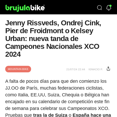
Jenny Rissveds, Ondrej Cink,
Pier de Froidmont o Kelsey
Urban: nueva tanda de
Campeones Nacionales XCO
2024
MOUNTAIN BIKE
21/07/24 22:44
IGNACIO P.
A falta de pocos días para que den comienzo los
JJ.OO de París, muchas federaciones ciclistas,
como Italia, EE.UU, Suiza, Chequia o Bélgica han
encajado en su calendario de competición este fin
de semana para celebrar sus Campeonatos XCO.
Pruebas que
tras la de Suiza
o
España hace una