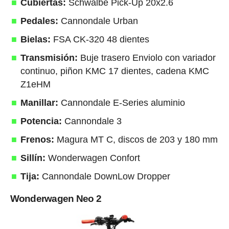
Cubiertas:
Schwalbe Pick-Up 20x2.6
Pedales:
Cannondale Urban
Bielas:
FSA CK-320 48 dientes
Transmisión:
Buje trasero Enviolo con variador
continuo, piñon KMC 17 dientes, cadena KMC
Z1eHM
Manillar:
Cannondale E-Series aluminio
Potencia:
Cannondale 3
Frenos:
Magura MT C, discos de 203 y 180 mm
Sillín:
Wonderwagen Confort
Tija:
Cannondale DownLow Dropper
Wonderwagen Neo 2