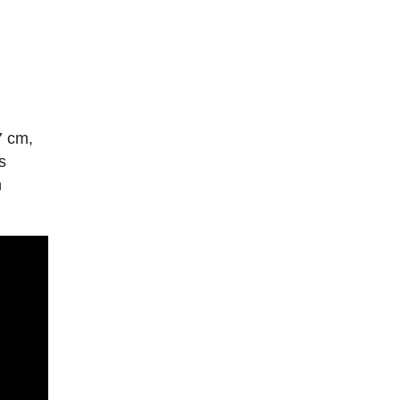
7 cm,
s
n