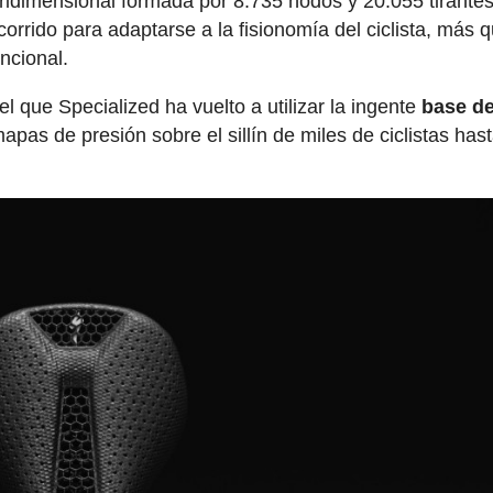
ridimensional formada por 8.735 nodos y 20.055 tirante
orrido para adaptarse a la fisionomía del ciclista, más 
ncional.
 que Specialized ha vuelto a utilizar la ingente
base d
apas de presión sobre el sillín de miles de ciclistas has