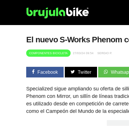
El nuevo S-Works Phenom c
COMPONENTES BICICLETA
27/03/24 09:54
SERGIO P.
Facebook
Twitter
Whatsa
Specialized sigue ampliando su oferta de si
Phenom con Mirror, un sillín de líneas tradic
es utilizado desde en competición de carret
como el Campeón del Mundo de la especialid