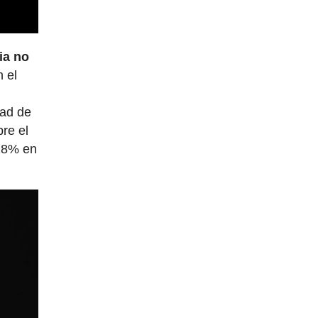
ia no
n el
dad de
re el
 28% en