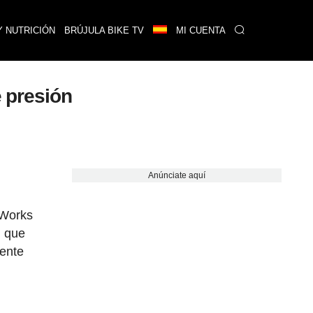
Y NUTRICIÓN
BRÚJULA BIKE TV
MI CUENTA
 presión
Anúnciate aquí
-Works
l que
gente