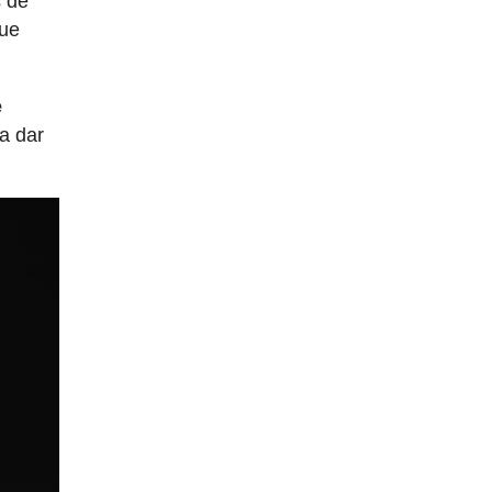
s de
que
e
ta dar