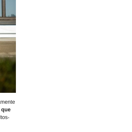
tamente
z que
ltos-