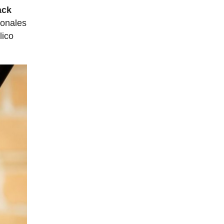
ack
ionales
lico