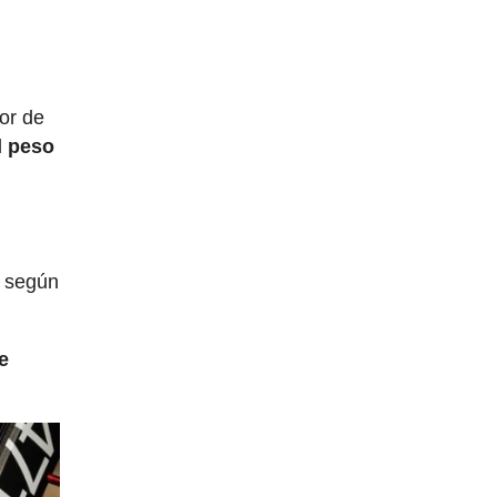
dor de
l
peso
según
e