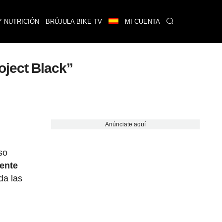
Y NUTRICIÓN
BRÚJULA BIKE TV
MI CUENTA
oject Black”
Anúnciate aquí
so
iente
da las