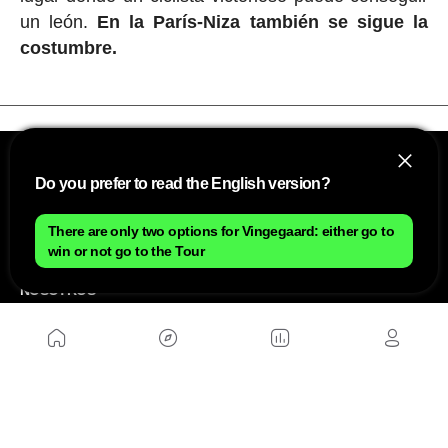
un león.
En la París-Niza también se sigue la
costumbre.
Do you prefer to read the English version?
There are only two options for Vingegaard: either go to
win or not go to the Tour
NOSOTROS
Mapa del sitio
Aviso Legal
Anúnciate con nosotros
Política de cookies
Política de privacidad
Contacto
Trabaja con nosotros