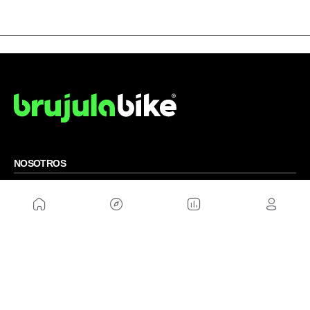
NOSOTROS
Mapa del sitio
Aviso Legal
Anúnciate con nosotros
Política de cookies
Política de privacidad
Contacto
Trabaja con nosotros
WEBS AMIGAS