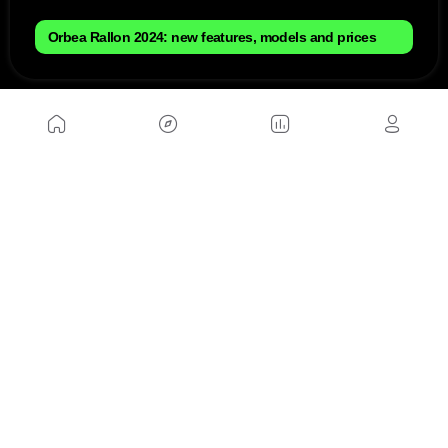
Orbea Rallon 2024: new features, models and prices
NOSOTROS
Mapa del sitio
Aviso Legal
Anúnciate con nosotros
Política de cookies
Política de privacidad
Contacto
Trabaja con nosotros
WEBS AMIGAS
MusickMag
SÍGUENOS
Suscríbete a nuestro newsletter