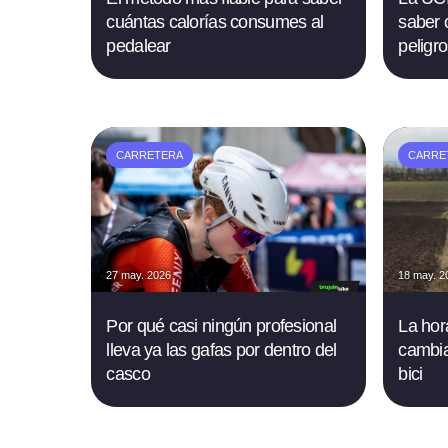
cuántas calorías consumes al
saber 
pedalear
peligro
CARRETERA
CARRE
27 may. 2026
18 may. 2
Por qué casi ningún profesional
La hor
lleva ya las gafas por dentro del
cambia
casco
bici