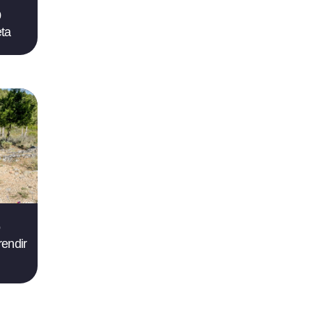
0
eta
o
rendir