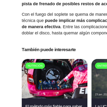
pista de frenado de posibles restos de ace
Con el fuego del soplete se quema de manera
técnica que
puede implicar más complicac
de manera efectiva
. Entre las complicacio
doblar el disco, hasta quemar algún compon
También puede interesarte
NUTRICIÓN
ENTRE
29 jun. 2026
23 jun. 20
El método más fiable para saber
La UCI 