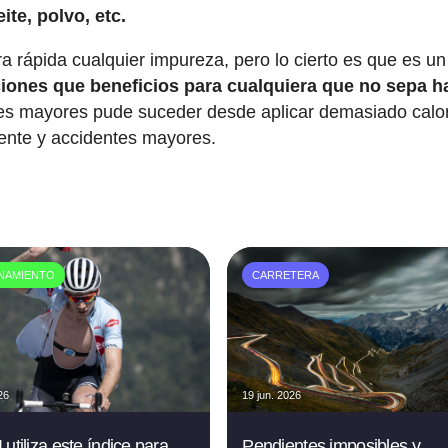
ite, polvo, etc.
 rápida cualquier impureza, pero lo cierto es que es un
iones que beneficios para cualquiera que no sepa h
nes mayores pude suceder desde aplicar demasiado calo
ente y accidentes mayores.
NAMIENTO
CARRETERA
26
19 jun. 2026
utiliza este índice para
Pendientes imposibles y