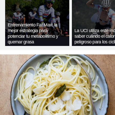
Entrenamiento Fat Max: la
mejor estrategia para
La UCI utiliza este ín
potenciar tu metabolismo y
saber cuándo el calor
quemar grasa
peligroso para los cicl