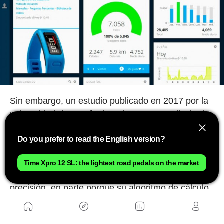
Sin embargo, un estudio publicado en 2017 por la
universidad de Stanford, en la que se analizaba la
cifra arrojada por varios de estos dispositivos
Do you prefer to read the English version?
desveló la escasa precisión del cálculo realizado.
Por otro lado están las
aplicaciones de registro
Time Xpro 12 SL: the lightest road pedals on the market
de los entrenamientos
que mejoran esta
precisión, en parte porque su algoritmo de cálculo
tiene en cuenta muchos más parámetros además
de las propias características del ciclistas como el