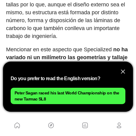
tallas por lo que, aunque el diseño externo sea el
mismo, su estructura está formada por distinto
número, forrma y disposición de las láminas de
carbono lo que también conlleva un importante
trabajo de ingeniería.
Mencionar en este aspecto que Specialized
no ha
variado ni un milímetro las geometrías y tallaje
respecto al SL7
buscando mantener un
comportamiento en la carretera que consideran
Do you prefer to read the English version?
insuperable. Unas cotas que ya se beneficiaban de
los conocimiento adquiridos por la marca de la
Peter Sagan raced his last World Championship on the
ingente información de la base de datos del
new Tarmac SL8
sistema biomecánico Retül.
Una bici que está disponible desde ya mismo, de
hecho, ciclistas como
Remco Evenepoel
hoy
mismo o
Demi Vollering
en la prueba femenina de