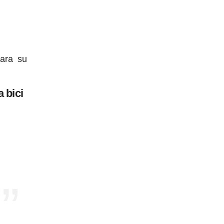
mara su
 bici