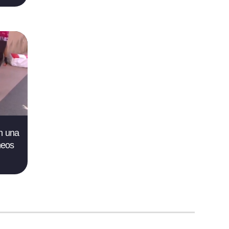
en una
neos