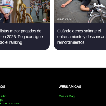
026
3 mar. 2026
clistas mejor pagados del
Cuándo debes saltarte el
en 2026: Pogacar sigue
entrenamiento y descansar 
ndo el ranking
remordimientos
ROS
WEBS AMIGAS
sitio
MusickMag
gal
e con nosotros