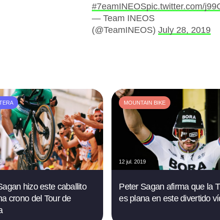
#7eamINEOS
pic.twitter.com/j
— Team INEOS
(@TeamINEOS)
July 28, 2019
TERA
MOUNTAIN BIKE
19
12 jul. 2019
Sagan hizo este caballito
Peter Sagan afirma que la T
na crono del Tour de
es plana en este divertido v
a