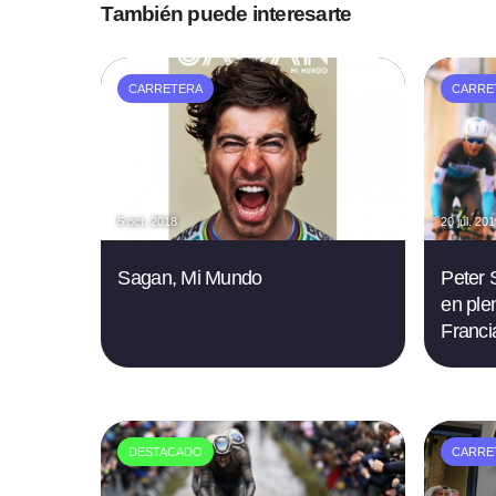
También puede interesarte
CARRETERA
CARRE
5 oct. 2018
20 jul. 20
Sagan, Mi Mundo
Peter 
en ple
Franci
DESTACADO
CARRE