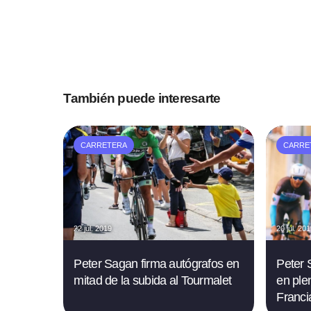
También puede interesarte
CARRETERA
CARRE
22 jul. 2019
20 jul. 20
Peter Sagan firma autógrafos en
Peter 
mitad de la subida al Tourmalet
en ple
Franci