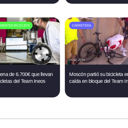
NENTES BICICLETA
CARRETERA
9
14 jul. 2019
ena de 6.700€ que llevan
Moscón partió su bicicleta 
cicletas del Team Ineos
caída en bloque del Team I