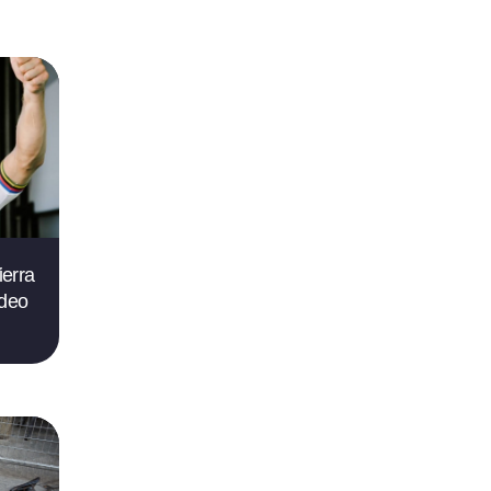
ierra
ídeo