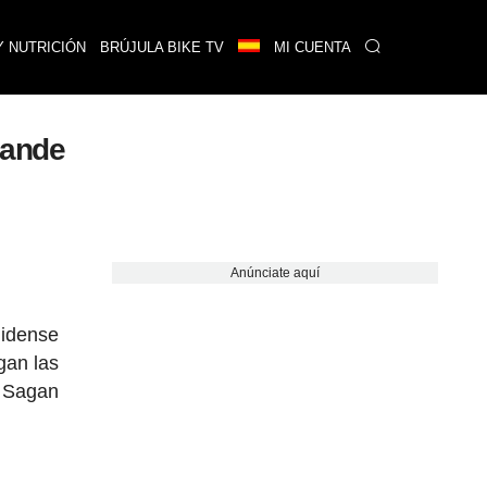
Y NUTRICIÓN
BRÚJULA BIKE TV
MI CUENTA
rande
Anúnciate aquí
nidense
gan las
r Sagan