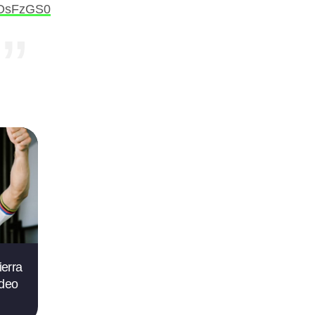
99OsFzGS0
ierra
ídeo