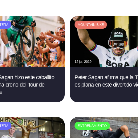
TERA
MOUNTAIN BIKE
19
12 jul. 2019
Sagan hizo este caballito
Peter Sagan afirma que la T
na crono del Tour de
es plana en este divertido v
a
TERA
ENTRENAMIENTO