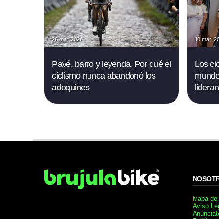
26 mar. 2026
10 mar. 2
Pavé, barro y leyenda. Por qué el
Los ci
ciclismo nunca abandonó los
mundo 
adoquines
lidera
NOSOT
Mapa del 
Aviso Le
Anúnciat