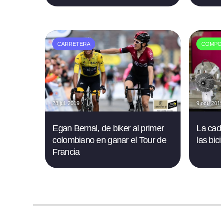
CARRETERA
COMPO
28 jul. 2019
9 oct. 201
Egan Bernal, de biker al primer
La cad
colombiano en ganar el Tour de
las bi
Francia